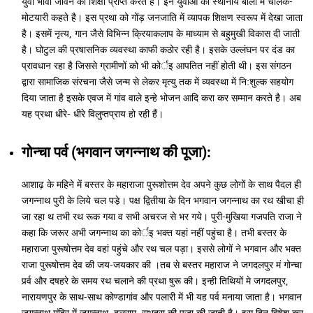
युवा भावी जीवन की शिक्षा प्राप्त करत है। इन युवाओं को स्थानीय बोली में चेलिक-
मोटयारी कहते है। इस प्रथा को गोंड़ जनजाति में व्यापक शिक्षण स्वरूप में देखा जाता
है। इसमें नृत्य, गान जैसे विभिन्न क्रियाकलाप के माध्याम से बहुमुखी विकास दी जाती
है। घोटुल की प्रषासनिक व्यवस्था काफी कठोर रही है। इसके उल्लंघन पर दंड का
प्रावधान रहा है जिससे ग्रामीणों को भी कोर्इ आपतित नहीं होती थी। इस संगठन
द्वारा सामाजिक संरचना जैसे जन्म से लेकर मृत्यु तक में व्यवस्था में नि:शुल्क सहयोग
दिया जाता है इसके एवज में गांव वाले इन्हे भोजन आदि करा कर सम्मान करते है। अब
यह प्रथा धीरे- धीरे विलुप्तप्राय हो रही हैं।
गोन्चा पर्व (भगवान जगन्नाथ की पूजा):
आशाढ़ के महिने में बस्तर के महाराजा पुरूशोत्तम देव अपने कुछ लोगों के साथ पैदल ही
जगन्नाथ पुरी के लिये चल पडे़। पक्ष द्वितीया के दिन भगवान जगन्नाथ का रथ खीचा ही
जा रहा थ तभी रथ रूक गया व सभी अचरज से भर गये। पुरी-मुखिया गजपति राजा ने
कहा कि जरूर अभी जगन्नाथ का कोर्इ भक्त यहां नहीं पहुंचा है। तभी बस्तर के
महाराजा पुरूषोत्तम देव वहां पहुंचे और रथ चल पड़ा। इससे लोगों ने भगवान और भक्त
राजा पुरूषोत्तम देव की जय-जयकार की ।तब से बस्तर महाराज ने जगदलपुर मं गोन्चा
पर्र्व और दषहरे के समय रथ चलाने की प्रथा षुरू की। इन्ही तिथियों मे जगदलपुर,
नारायणपुर के साथ-साथ कोण्डागांव और पलारी में भी यह पर्व मनाया जाता है। भगवान