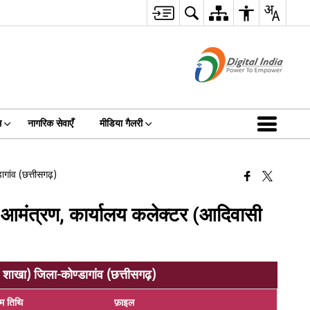
स
नागरिक सेवाएँ
मीडिया गैलरी
गांव (छत्तीसगढ़)
िदा आमंत्रण, कार्यालय कलेक्टर (आदिवासी
स शाखा) जिला-कोण्डागांव (छत्तीसगढ़)
िम तिथि
फ़ाइल